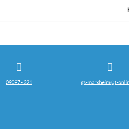
Nächster
Beitrag:
09097 - 321
gs-marxheim@t-onlin