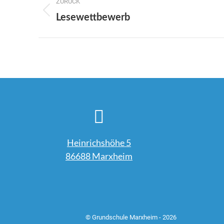
ZURÜCK
Vorheriger
Lesewettbewerb
Beitrag:
Heinrichshöhe 5
86688 Marxheim
© Grundschule Marxheim - 2026