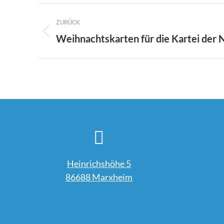
Kommentarnavigation
ZURÜCK
Vorheriger
Weihnachtskarten für die Kartei der 
Beitrag:
Heinrichshöhe 5
86688 Marxheim