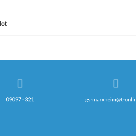
Nächster
Not
Beitrag:
09097 - 321
gs-marxheim@t-onlin