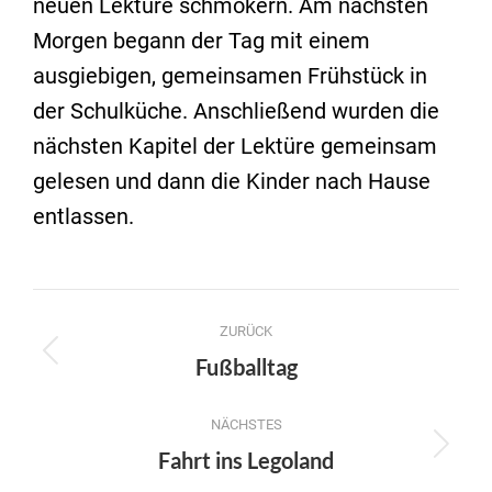
neuen Lektüre schmökern. Am nächsten
Morgen begann der Tag mit einem
ausgiebigen, gemeinsamen Frühstück in
der Schulküche. Anschließend wurden die
nächsten Kapitel der Lektüre gemeinsam
gelesen und dann die Kinder nach Hause
entlassen.
Kommentarnavigation
ZURÜCK
Vorheriger
Fußballtag
Beitrag:
NÄCHSTES
Nächster
Fahrt ins Legoland