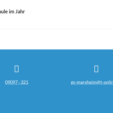
ule im Jahr
Nächster
Beitrag:
09097 - 321
gs-marxheim@t-onlin